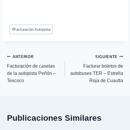
Etiquetas
#
Facturación Autopista
de
la
entrada:
Navegación
ANTERIOR
SIGUIENTE
Facturación de casetas
Facturar boletos de
de
de la autopista Peñón –
autobuses TER – Estrella
Texcoco
Roja de Cuautla
entradas
Publicaciones Similares