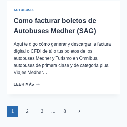
DE
AUTOBUSES
AUTOBUSES
TEPIC
PLUS
Como facturar boletos de
Autobuses Medher (SAG)
Aquí te digo cómo generar y descargar la factura
digital o CFDI de tú o tus boletos de los
autobuses Medher y Turismo en Ómnibus,
autobuses de primera clase y de categoría plus.
Viajes Medher…
COMO
LEER MÁS
FACTURAR
BOLETOS
DE
AUTOBUSES
Navegación
Siguiente
1
2
3
…
8
MEDHER
(SAG)
de
página