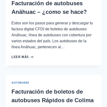
RESERVAMOS
Facturación de autobuses
Anáhuac – ¿como se hace?
Estos son los pasos para generar y descargar tu
factura digital CFDI de boletos de autobuses
Anáhuac, línea de autobuses con cobertura por
varios estados del país. Los autobuses de la
línea Anáhuac, pertenecen al…
FACTURACIÓN
LEER MÁS
DE
AUTOBUSES
ANÁHUAC
–
¿COMO
AUTOBUSES
SE
HACE?
Facturación de boletos de
autobuses Rápidos de Colima