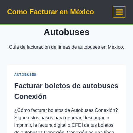
Saltar
Como Facturar en México
al
contenido
Autobuses
Guía de facturación de líneas de autobuses en México.
AUTOBUSES
Facturar boletos de autobuses
Conexión
¿Cómo facturar boletos de Autobuses Conexión?
Sigue estos pasos para generar, descargar, o
imprimir, la factura digital o CFDI de tus boletos
de autobuses Conexión. Conexión es una línea