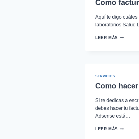
Como factur
Aquí te digo cuáles 
laboratorios Salud 
COMO
LEER MÁS
FACTURA
LABORAT
SALUD
DIGNA
SERVICIOS
Como hacer 
Si te dedicas a esc
debes hacer tu fact
Adsense está…
COMO
LEER MÁS
HACER