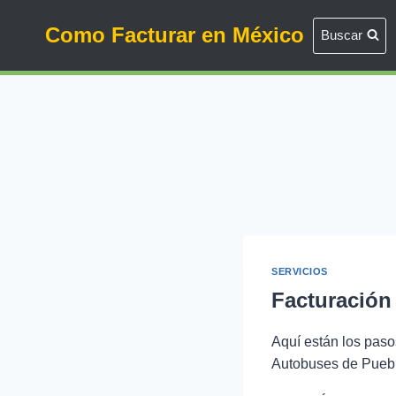
Saltar
Como Facturar en México
al
Buscar
contenido
SERVICIOS
Facturación
Aquí están los paso
Autobuses de Puebl