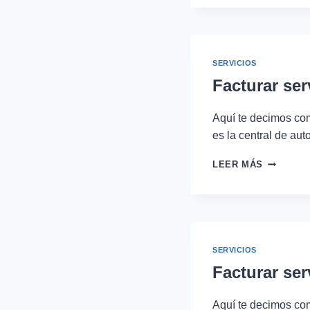
FACTURA
POR
GANANCI
CON
ADSENSE
SERVICIOS
EN
Facturar ser
MÉXICO
Aquí te decimos com
es la central de au
FACTURA
LEER MÁS
SERVICIO
DE
TAXI
EN
LA
TERMINA
SERVICIOS
DE
Facturar ser
AUTOBUS
MORELIA
Aquí te decimos com