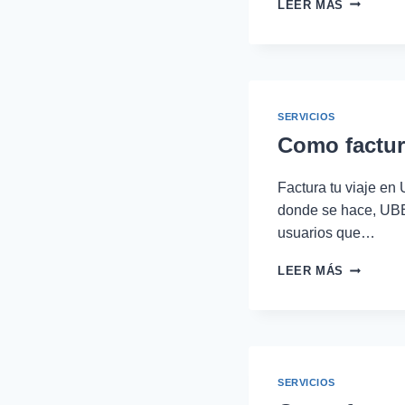
FACTURA
LEER MÁS
DE
TAXIS
EN
LA
CAPU
SERVICIOS
Como factura
Factura tu viaje en
donde se hace, UBER
usuarios que…
COMO
LEER MÁS
FACTURA
TU
VIAJE
EN
UBER
SERVICIOS