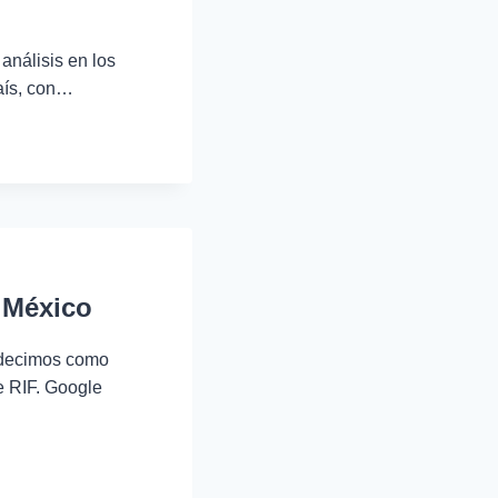
 análisis en los
país, con…
 México
e decimos como
e RIF. Google