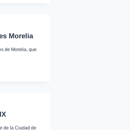
es Morelia
es de Morelia, que
…
MX
ur de la Ciudad de