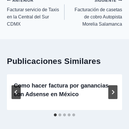
Navegación
ANTERIOR
SIGUIENTE
Facturar servicio de Taxis
Facturación de casetas
de
en la Central del Sur
de cobro Autopista
CDMX
Morelia Salamanca
entradas
Publicaciones Similares
Como hacer factura por ganancias
con Adsense en México