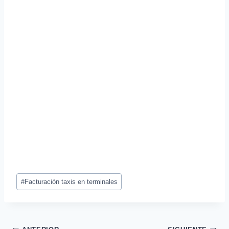
Etiquetas
#
Facturación taxis en terminales
de
la
entrada: