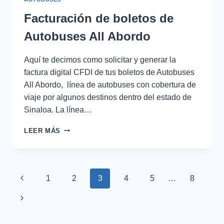
Facturación de boletos de
Autobuses All Abordo
Aquí te decimos como solicitar y generar la
factura digital CFDI de tus boletos de Autobuses
All Abordo, línea de autobuses con cobertura de
viaje por algunos destinos dentro del estado de
Sinaloa. La línea…
FACTURACIÓN
LEER MÁS
DE
BOLETOS
DE
AUTOBUSES
Navegación
Página
1
2
3
4
5
…
8
ALL
ABORDO
de
anterior
Siguiente
página
página