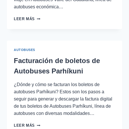
autobuses económica…
FACTURACIÓN
LEER MÁS
DE
BOLETOS
DE
AUTOBUSES
VALLE
AUTOBUSES
DEL
GUADIANA
Facturación de boletos de
Autobuses Parhíkuni
¿Dónde y cómo se facturan los boletos de
autobuses Parhíkuni? Estos son los pasos a
seguir para generar y descargar la factura digital
de tus boletos de Autobuses Parhíkuni, línea de
autobuses con diversas modalidades…
FACTURACIÓN
LEER MÁS