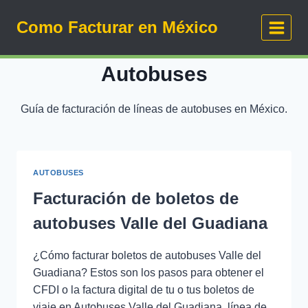
Saltar
Como Facturar en México
al
contenido
Autobuses
Guía de facturación de líneas de autobuses en México.
AUTOBUSES
Facturación de boletos de
autobuses Valle del Guadiana
¿Cómo facturar boletos de autobuses Valle del
Guadiana? Estos son los pasos para obtener el
CFDI o la factura digital de tu o tus boletos de
viaje en Autobuses Valle del Guadiana, línea de