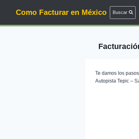
Saltar
Como Facturar en México
al
Buscar
contenido
Facturació
Te damos los pasos 
Autopista Tepic – S