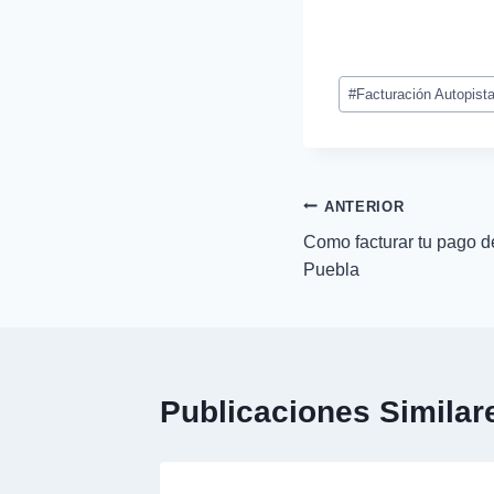
Etiquetas
#
Facturación Autopist
de
la
entrada:
Navegación
ANTERIOR
Como facturar tu pago d
de
Puebla
entradas
Publicaciones Similar