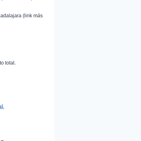
uadalajara (link más
o total.
í
.