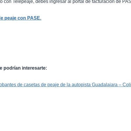
ho con Telepeaje, debes ingresar al portal de facturación de PA
de peaje con PASE.
podrían interesarte:
obantes de casetas de peaje de la autopista Guadalajara – Co