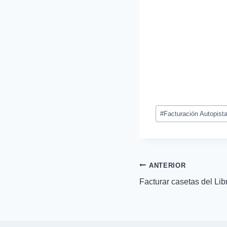
Etiquetas
#
Facturación Autopist
de
la
entrada:
Navegación
ANTERIOR
Facturar casetas del Li
de
entradas