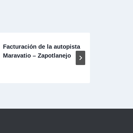
Facturación de la autopista
Factura
Maravatio – Zapotlanejo
autopis
Manzani