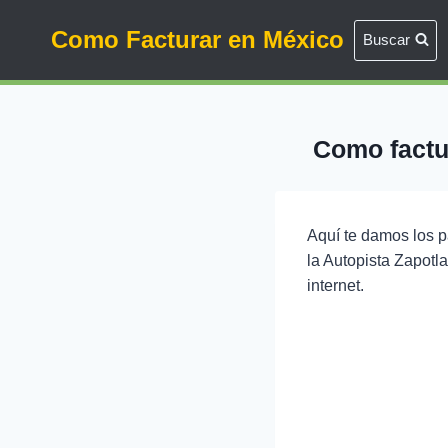
Saltar
Como Facturar en México
al
Buscar
contenido
Como factur
Aquí te damos los p
la Autopista Zapotl
internet.