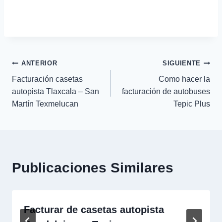
Navegación
ANTERIOR
SIGUIENTE
Facturación casetas
Como hacer la
de
autopista Tlaxcala – San
facturación de autobuses
Martín Texmelucan
Tepic Plus
entradas
Publicaciones Similares
Facturar de casetas autopista