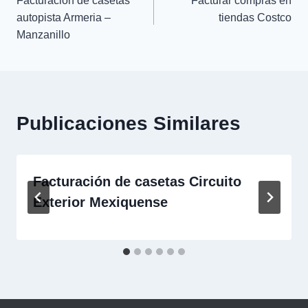
Facturación de casetas
Facturar compras en
de
autopista Armeria –
tiendas Costco
Manzanillo
entradas
Publicaciones Similares
Facturación de casetas Circuito
Exterior Mexiquense