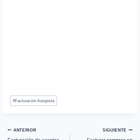
Etiquetas
#
Facturación Autopista
de
la
entrada:
Navegación
ANTERIOR
SIGUIENTE