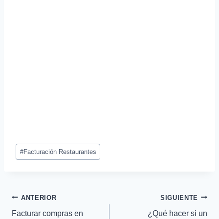
Etiquetas
#
Facturación Restaurantes
de
la
entrada:
Navegación
ANTERIOR
SIGUIENTE
Facturar compras en
¿Qué hacer si un