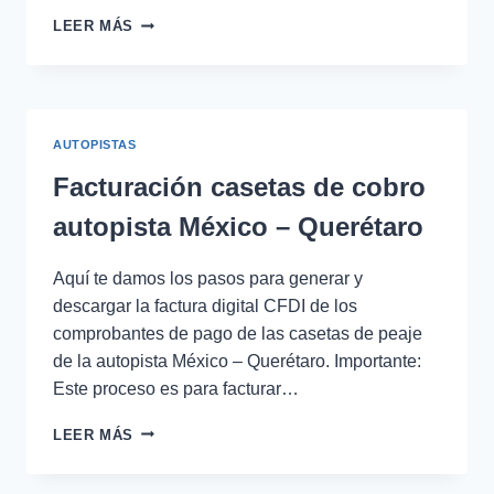
FACTURACIÓN
LEER MÁS
DE
CASETAS
DE
COBRO
DEL
AUTOPISTAS
LIBRAMIENTO
VILLAHERMOSA
Facturación casetas de cobro
autopista México – Querétaro
Aquí te damos los pasos para generar y
descargar la factura digital CFDI de los
comprobantes de pago de las casetas de peaje
de la autopista México – Querétaro. Importante:
Este proceso es para facturar…
FACTURACIÓN
LEER MÁS
CASETAS
DE