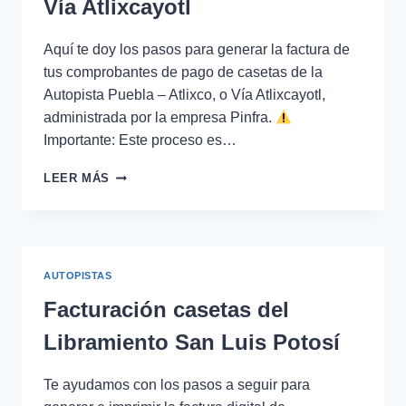
BLAS
Vía Atlixcayotl
Aquí te doy los pasos para generar la factura de
tus comprobantes de pago de casetas de la
Autopista Puebla – Atlixco, o Vía Atlixcayotl,
administrada por la empresa Pinfra.
Importante: Este proceso es…
FACTURACIÓN
LEER MÁS
DE
CASETAS
DE
LA
VÍA
AUTOPISTAS
ATLIXCAYOTL
Facturación casetas del
Libramiento San Luis Potosí
Te ayudamos con los pasos a seguir para