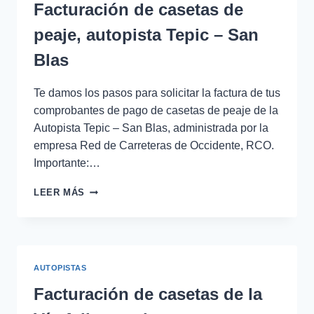
CULIACÁN
Facturación de casetas de
peaje, autopista Tepic – San
Blas
Te damos los pasos para solicitar la factura de tus
comprobantes de pago de casetas de peaje de la
Autopista Tepic – San Blas, administrada por la
empresa Red de Carreteras de Occidente, RCO.
Importante:…
FACTURACIÓN
LEER MÁS
DE
CASETAS
DE
PEAJE,
AUTOPISTA
AUTOPISTAS
TEPIC
–
Facturación de casetas de la
SAN