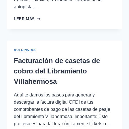
autopista….
FACTURACIÓN
LEER MÁS
DEL
SEGUNDO
PISO
AUTOPISTA
PUEBLA
AUTOPISTAS
–
MÉXICO
Facturación de casetas de
cobro del Libramiento
Villahermosa
Aquí te damos los pasos para generar y
descargar la factura digital CFDI de tus
comprobantes de pago de las casetas de peaje
del libramiento Villahermosa. Importante: Este
proceso es para facturar únicamente tickets o…