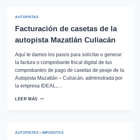
COBRO
AUTOPISTA
MÉXICO
AUTOPISTAS
–
QUERÉTARO
Facturación de casetas de la
autopista Mazatlán Culiacán
Aquí te damos los pasos para solicitar o generar
la factura o comprobante fiscal digital de tus
comprobantes de pago de casetas de peaje de la
Autopista Mazatlán – Culiacán, administrada por
la empresa IDEAL,…
FACTURACIÓN
LEER MÁS
DE
CASETAS
DE
LA
AUTOPISTA
AUTOPISTAS
|
IMPUESTOS
MAZATLÁN