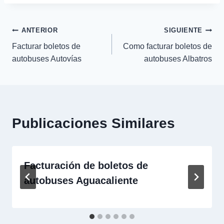
Navegación
ANTERIOR
SIGUIENTE
Facturar boletos de
Como facturar boletos de
de
autobuses Autovías
autobuses Albatros
entradas
Publicaciones Similares
Facturación de boletos de
autobuses Aguacaliente