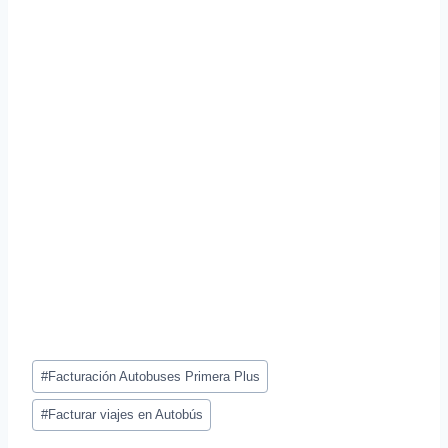
Etiquetas
#
Facturación Autobuses Primera Plus
de
la
#
Facturar viajes en Autobús
entrada: