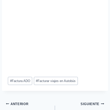
Etiquetas
#
Factura ADO
#
Facturar viajes en Autobús
de
la
entrada:
Navegación
ANTERIOR
SIGUIENTE